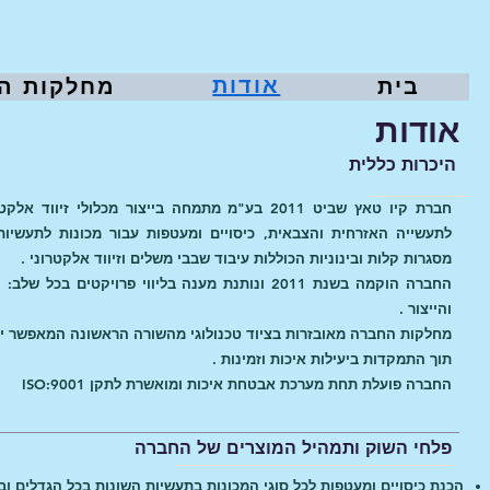
אודות
בית
מחלקות ה
אודות
היכרות כללית
חברת קיו טאץ שביט 2011 בע"מ מתמחה בייצור מכלולי זיו
לתעשייה האזרחית והצבאית, כיסויים ומעטפות עבור מכונות לתעשיות 
מסגרות קלות ובינוניות הכוללות עיבוד שבבי משלים וזיווד אלקטרוני .
החברה הוקמה בשנת 2011 ונותנת מענה בליווי פרויקטים בכל
והייצור .
מחלקות החברה מאובזרות בציוד טכנולוגי מהשורה הראשונה המאפשר יי
תוך התמקדות ביעילות איכות וזמינות .
החברה פועלת תחת מערכת אבטחת איכות ומואשרת לתקן ISO:9001
פלחי השוק ותמהיל המוצרים של החברה
הכנת כיסויים ומעטפות לכל סוגי המכונות בתעשיות השונות בכל הגדלים ובמ