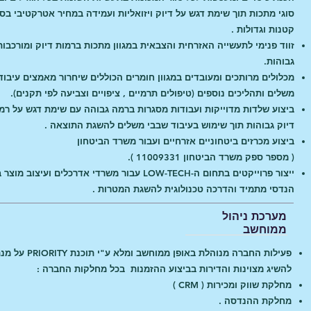
סוגי מתכות תוך שימת דגש על דיוק ויזואליות ועמידה במחיר אטרקטיבי בס
קטנות וגדולות .
זווד פנימי לתעשייה האזרחית והצבאית במגוון מתכות ברמות דיוק ומורכבות
גבוהות.
מכלולים מרותכים ומעובדים במגוון חומרים הכוללים שיחרור מאמצים עיבוד
משלים ותהליכים נוספים (טיפולים תרמיים , ציפויים וצביעה לפי תקנים).
ביצוע שלדות מדוייקות ועבודות מסגרות ברמה גבוהה עם שימת דגש על רמ
דיוק גבוהות תוך שימוש בעיבוד שבבי משלים להשגת התוצאה .
ביצוע מכרזים ביטחוניים אזרחיים ועבור משרד הביטחון
( מספר ספק משרד הביטחון 11009331 ).
ייצור פרוייקטים בתחום ה-LOW-TECH עבור משרדי אדרכלים ועיצוב מוצ
הנדסי מתמיד והדרכה טכנולוגית להשגת המטרות .
מערכת ניהול
ממוחשב
פעילות החברה מנוהלת באופן ממוחשב ומלא ע"י תוכנת ORITY
להשיג מצוינות והדירות בביצוע ההזמנות בכל מחלקות החברה :
מחלקת שווק ומכירות ( CRM )
מחלקת ההנדסה .