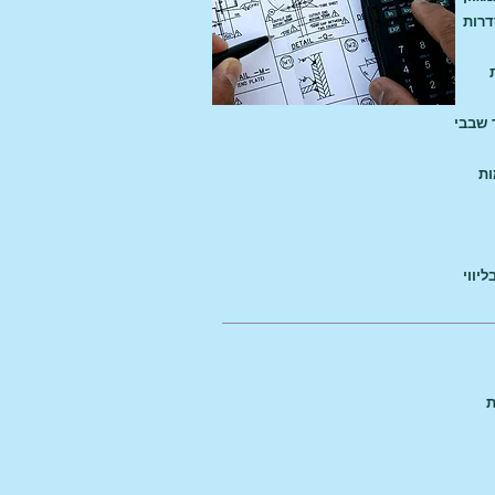
דרות
 שבבי
ות
ר בליווי
PRI על מנת